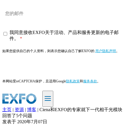
我同意接收EXFO关于活动、产品和服务更新的电子邮
件。
如果您提供自己的个人资料，则表示您确认自己了解EXFO的
用户隐私声明
。
订阅
本网站受reCAPTCHA保护，且适用Google
隐私政策
和
服务条款
。
主页
|
资源
|
博客
|
Ciena和EXFO的专家就下一代相干光模块
ZH
回答了5个问题
发表于
2020年7月07日
产