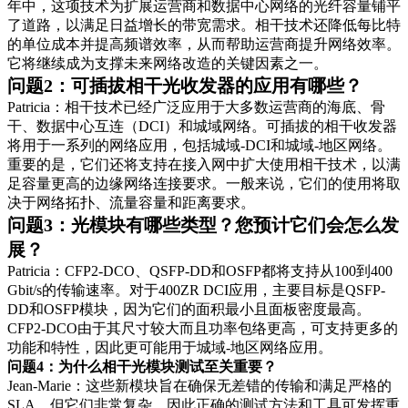
年中，这项技术为扩展运营商和数据中心网络的光纤容量铺平
了道路，以满足日益增长的带宽需求。相干技术还降低每比特
的单位成本并提高频谱效率，从而帮助运营商提升网络效率。
它将继续成为支撑未来网络改造的关键因素之一。
问题2：可插拔相干光收发器的应用有哪些？
Patricia：相干技术已经广泛应用于大多数运营商的海底、骨
干、数据中心互连（DCI）和城域网络。可插拔的相干收发器
将用于一系列的网络应用，包括城域-DCI和城域-地区网络。
重要的是，它们还将支持在接入网中扩大使用相干技术，以满
足容量更高的边缘网络连接要求。一般来说，它们的使用将取
决于网络拓扑、流量容量和距离要求。
问题3：光模块有哪些类型？您预计它们会怎么发
展？
Patricia：CFP2-DCO、QSFP-DD和OSFP都将支持从100到400
Gbit/s的传输速率。对于400ZR DCI应用，主要目标是QSFP-
DD和OSFP模块，因为它们的面积最小且面板密度最高。
CFP2-DCO由于其尺寸较大而且功率包络更高，可支持更多的
功能和特性，因此更可能用于城域-地区网络应用。
问题4：为什么相干光模块测试至关重要？
Jean-Marie：这些新模块旨在确保无差错的传输和满足严格的
SLA，但它们非常复杂，因此正确的测试方法和工具可发挥重