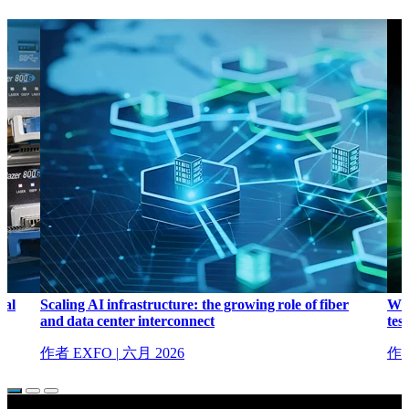
cal
Scaling AI infrastructure: the growing role of fiber
Why
and data center interconnect
tes
作者 EXFO
|
六月 2026
作者