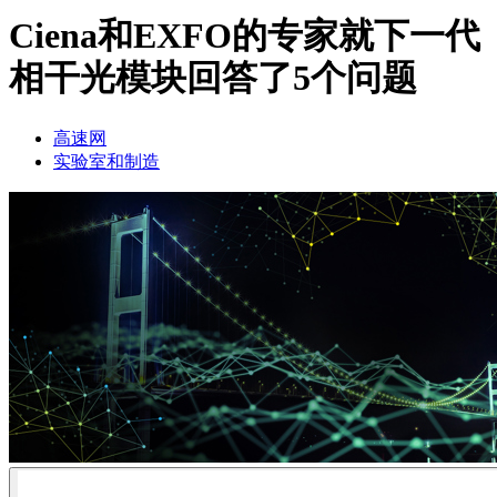
品
Ciena和EXFO的专家就下一代
解
相干光模块回答了5个问题
决
方
案
高速网
实验室和制造
支
持
服
务
如
何
购
买
资
源
联