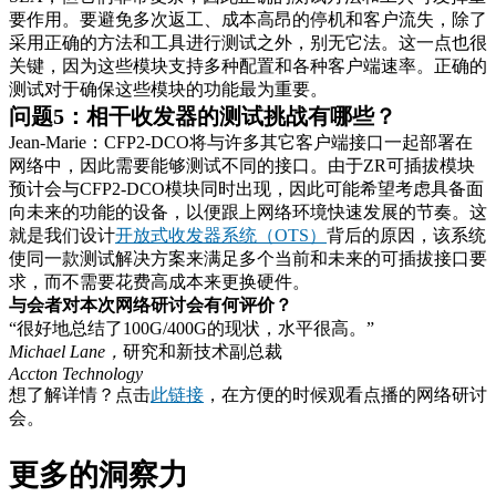
要作用。要避免多次返工、成本高昂的停机和客户流失，除了
采用正确的方法和工具进行测试之外，别无它法。这一点也很
关键，因为这些模块支持多种配置和各种客户端速率。正确的
测试对于确保这些模块的功能最为重要。
问题5：相干收发器的测试挑战有哪些？
Jean-Marie：CFP2-DCO将与许多其它客户端接口一起部署在
网络中，因此需要能够测试不同的接口。由于ZR可插拔模块
预计会与CFP2-DCO模块同时出现，因此可能希望考虑具备面
向未来的功能的设备，以便跟上网络环境快速发展的节奏。这
就是我们设计
开放式收发器系统（OTS）
背后的原因，该系统
使同一款测试解决方案来满足多个当前和未来的可插拔接口要
求，而不需要花费高成本来更换硬件。
与会者对本次网络研讨会有何评价？
“很好地总结了100G/400G的现状，水平很高。”
Michael Lane，
研究和新技术副总裁
Accton Technology
想了解详情？点击
此链接
，在方便的时候观看点播的网络研讨
会。
更多的洞察力