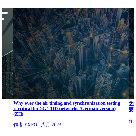
Why over-the air timing and synchronization testing
为
is critical for 5G TDD networks (German version)
要
(ZH)
作者
作者 EXFO
|
八月 2023