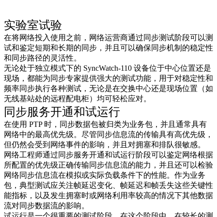
实验室试验
在将网络投入使用之前，网络运营商通过同步测试阶段可以测
试和鉴定短期和长期的同步，并且可以确保同步机制的稳定性
和同步路径的灵活性。
无论处于独立模式下的 SyncWatch-110 设备位于中心位置还是
现场，都能为同步专家提供强大的测试功能，用于对稳定性和
频率同步执行各种测试，无论是在交换中心还是现场位置（如
无线基站处的远程配电柜）均可轻松应对。
同步服务开通和试运行
在使用 PTP 时，同步数据包被归类为业务包，并且通常具有
网络中的最高优先级。尽管同步信息流的传输具有高优先级，
但仍然会受到网络事件的影响，并且对拥塞和排队很敏感。
网络工程师通过同步服务开通和试运行阶段可以鉴定网络根据
所配置的优先级正确传输同步信息流的能力，并且还可以检验
网络同步信息流在模拟或实际负载条件下的性能。作为业务
包，典型测试应关注帧延迟变化、帧延迟和帧丢失这些关键性
能指标，以及发生拥塞时或网络利用率较高的情况下其他数据
流对同步数据流的影响。
试运行是一个很重要的测试阶段，在这个阶段中，在较长的测