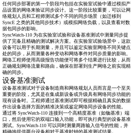
任何同步部署的第一个阶段均包括在实验室试验中通过模拟产
品设置的网络来验证同步设计。这一阶段比较重要，可以让网
络规划人员和工程师测试多个不同的同步场景（如迁移到
SyncE 之类的其他同步技术）或模拟网络负载，以及查看对数
据包同步的影响。
SyncWatch-110 为在实验室试验和设备基准测试中测量同步提
供了完备且精确的测试解决方案。在实验室试验场景中，这款
设备可以用于长期测量，并且可以鉴定实验室网络不同关键点
处的同步，从而测量各种变动和网络事件对同步质量的影响。
网络工程师使用高级报告功能便可将多个结果进行比较，从而
正确规划网络流量和路由，确保在部署到生产网络之前实现精
确的同步。
设备基准测试
设备基准测试对于设备制造商和网络规划人员而言是一个至关
重要的阶段，尤其是在集成新设备或升级具有网络同步功能的
现有设备时。工程师通过基准测试即可根据精确且真实的数据
作出设备选择方面的精准决策或鉴定网络同步设备的性能。
通过将 SyncWatch-110 连接到一个高精度基准（如铷基准）端
口，然后使用它的双端口输入功能，即可执行典型的设备基准
测试。SyncWatch-110 可以同时测量两路输入信号的性能，并
精确地提供两台设备相对于基准时钟的基准测试结果。