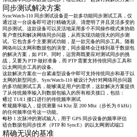
系
同步测试解决方案
注
登
册
录
SyncWatch-110 同步测试设备是一款多功能同步测试工具，仅
通过这一台设备即可进行精确无误、清楚明了并且灵活多变的
同步测试。这款设备可以灵活地采用多个不同操作模式来协助
公
客户查找和解决网络同步问题，从而实现功能强大的同步测
司
试。它包含多个主要测试功能，是一款完备的同步工具。随着
网络向以太网和数据包的演变，同步最终会迁移到基于数据包
招
的解决方案，如 PTP。同时，运营商既要应对测试同步的挑
聘
战，又要为 PTP 做好准备，而 PTP 需要支持传统同步工具和
启
以太网同步工具的设备。
事
这款解决方案在一台紧凑型设备中即可支持传统同步和基于以
合
太网的新型同步。SyncWatch-110 被设计为针对网络同步问题
作
的多功能测试工具，能够满足用户的需求，这款解决方案提供
伙
了从传统频率输入到数据包输入的所有相关接口，包括：
伴
通过 T1/E1 接口进行的传统频率测试
常规频率输入，提供测量 64 Khz 至 200 Mhz（步长为 8 kHz）
供
的任何频率信号这一功能。
应
每秒 1 次脉冲的测试输入，用于 GPS 同步设备的频率评估
商
适合数据包同步技术（PTP 和 SyncE）的以太网测试端口
精确无误的基准