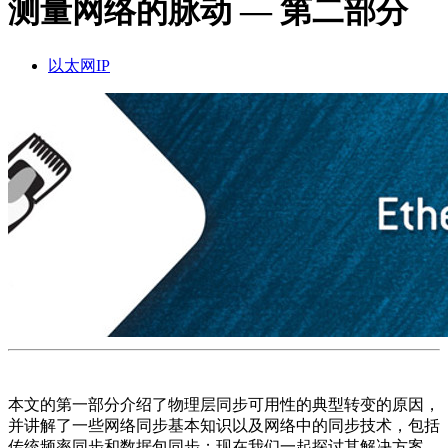
测量网络的脉动 — 第二部分
品
解
以太网IP
决
方
案
支
持
服
务
如
何
购
买
资
源
本文的第一部分介绍了物理层同步可用性的典型转变的原因，
联
并讲解了一些网络同步基本知识以及网络中的同步技术，包括
传统频率同步和数据包同步；现在我们一起探讨其解决方案…