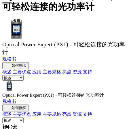
可轻松连接的光功率计
品
解
决
方
案
Optical Power Expert (PX1) - 可轻松连接的光功率
支
计
持
规格书
服
如何购买
务
概述
主要优点
应用
主要规格
亮点
资源
支持
如
何
购
Optical Power Expert (PX1) - 可轻松连接的光功率计
买
规格书
资
如何购买
源
概述
主要优点
应用
主要规格
亮点
资源
支持
联
概述