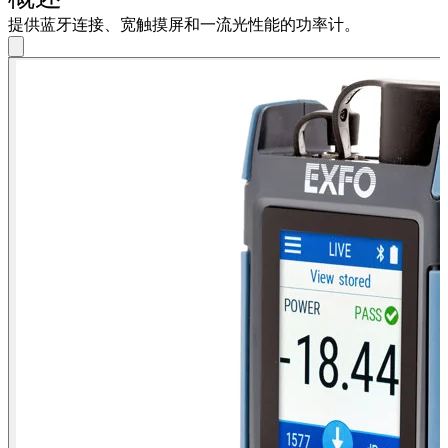
系
提供蓝牙连接、宽触摸屏和一流光性能的功率计。
注
登
册
录
公
司
招
聘
启
事
合
作
伙
伴
供
应
商