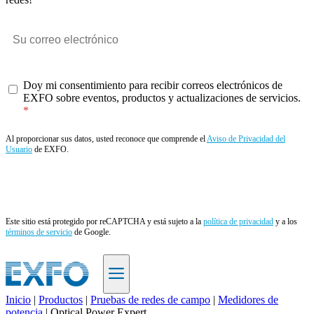
Doy mi consentimiento para recibir correos electrónicos de
EXFO sobre eventos, productos y actualizaciones de servicios.
Al proporcionar sus datos, usted reconoce que comprende el
Aviso de Privacidad del
Usuario
de EXFO.
Enviar
Este sitio está protegido por reCAPTCHA y está sujeto a la
política de privacidad
y a los
términos de servicio
de Google.
Inicio
|
Productos
|
Pruebas de redes de campo
|
Medidores de
potencia
|
Optical Power Expert
ES