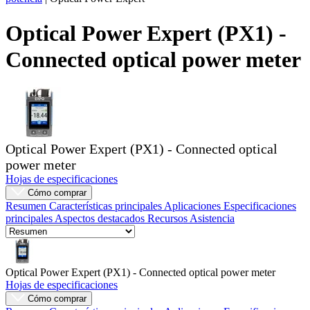
Productos
Optical Power Expert (PX1) -
Soluciones
Connected optical power meter
Asistencia
Servicios
Cómo
comprar
Recursos
Contacto
Optical Power Expert (PX1) - Connected optical
Registrarse
Iniciar
power meter
sesión
Hojas de especificaciones
Cómo comprar
Empresa
Resumen
Características principales
Aplicaciones
Especificaciones
principales
Aspectos destacados
Recursos
Asistencia
Carreras
Socios
Proveedores
Optical Power Expert (PX1) - Connected optical power meter
Hojas de especificaciones
Cómo comprar