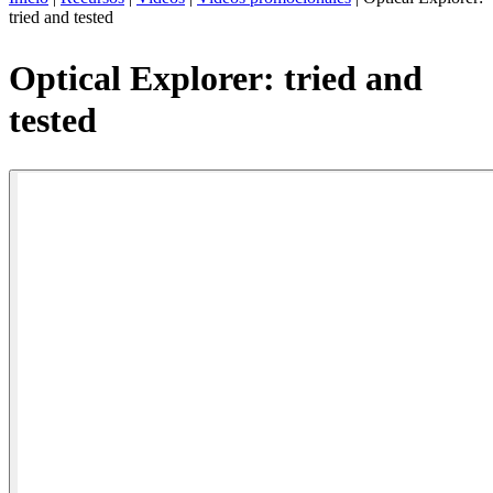
tried and tested
ES
Productos
Optical Explorer: tried and
Soluciones
tested
Asistencia
Servicios
Cómo
comprar
Recursos
Contacto
Register
Login
Corporate
Careers
Partners
Suppliers