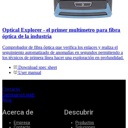
Optical Explorer - el primer multímetro para fibra
óptica de la industria
Comprobador de fibra óptica que verifica los enlaces y realiza el
seguimiento automatizado de anomalías en segundos permitiendo a
los técnicos de primera línea hacer una exploración en profundidad.
Download spec sheet
User manual
Contacto
Seminarios web
Blog
Acerca de
Descubrir
Empresa
Productos
Contacto
Soluciones