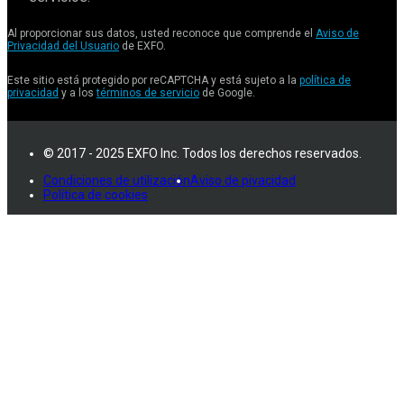
Al proporcionar sus datos, usted reconoce que comprende el
Aviso de
Privacidad del Usuario
de EXFO.
Este sitio está protegido por reCAPTCHA y está sujeto a la
política de
privacidad
y a los
términos de servicio
de Google.
© 2017 - 2025 EXFO Inc. Todos los derechos reservados.
Condiciones de utilización
Aviso de pivacidad
Política de cookies