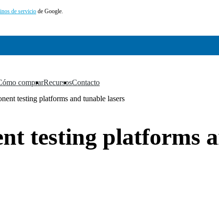
inos de servicio
de Google.
Cómo comprar
Recursos
Contacto
▼
▼
▼
ent testing platforms and tunable lasers
t testing platforms a