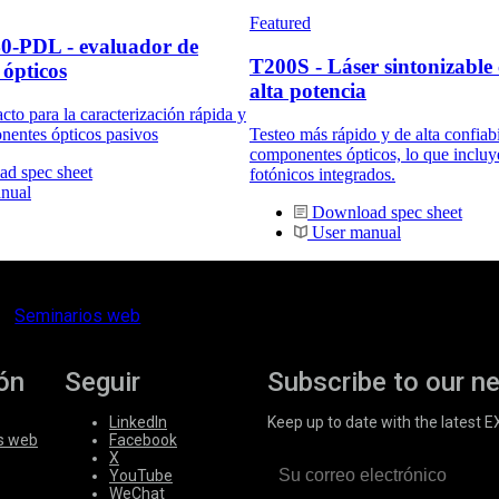
Featured
-PDL - evaluador de
T200S - Láser sintonizable
ópticos
alta potencia
to para la caracterización rápida y
nentes ópticos pasivos
Testeo más rápido y de alta confiabi
componentes ópticos, lo que incluye
d spec sheet
fotónicos integrados.
nual
Download spec sheet
User manual
Seminarios web
ón
Seguir
Subscribe to our n
LinkedIn
Keep up to date with the latest 
s web
Facebook
X
YouTube
WeChat