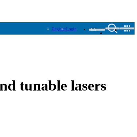
Register
Login
ES
nd tunable lasers