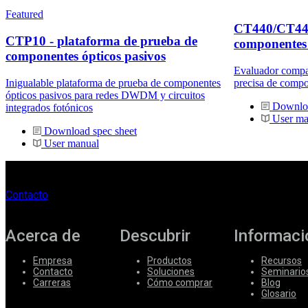
Featured
CT440/CT440
CTP10 - plataforma de prueba de
componentes 
componentes ópticos pasivos
Evaluador compac
Inigualable plataforma de prueba de componentes
precisa de compo
ópticos pasivos para redes DWDM y circuitos
Downloa
integrados fotónicos
User ma
Download spec sheet
User manual
Contacto
Acerca de
Descubrir
Informaci
Empresa
Productos
Recursos
Contacto
Soluciones
Seminario
Carreras
Cómo comprar
Blog
Glosario