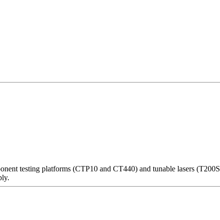
t testing platforms (CTP10 and CT440) and tunable lasers (T200S & T
bly.