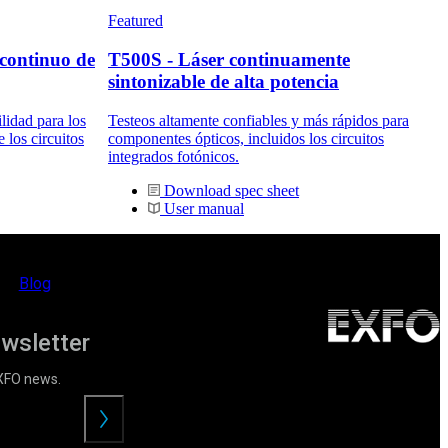
Featured
 continuo de
T500S - Láser continuamente
sintonizable de alta potencia
lidad para los
Testeos altamente confiables y más rápidos para
 los circuitos
componentes ópticos, incluidos los circuitos
integrados fotónicos.
Download spec sheet
User manual
Blog
ewsletter
EXFO news.
Enviar