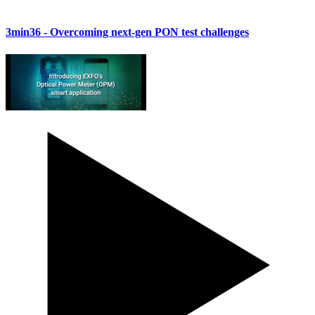
3min36
- Overcoming next-gen PON test challenges