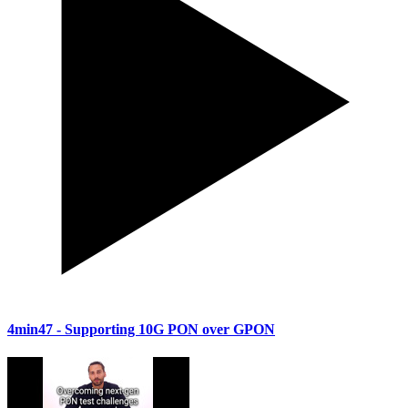
4min47
- Supporting 10G PON over GPON