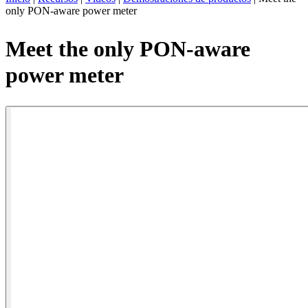
only PON-aware power meter
ES
Productos
Meet the only PON-aware
Soluciones
power meter
Asistencia
Servicios
Cómo
comprar
Recursos
Contacto
Register
Login
Corporate
Careers
Partners
Suppliers