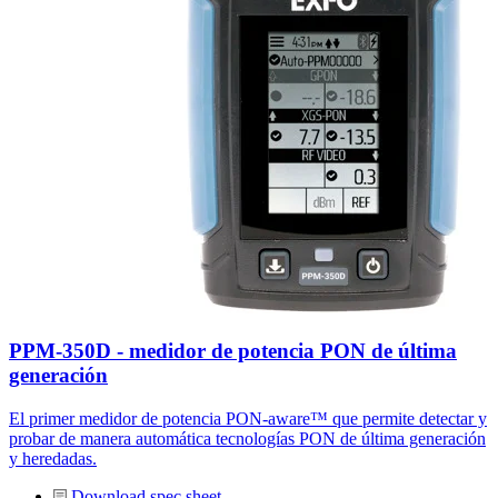
PPM-350D - medidor de potencia PON de última
generación
El primer medidor de potencia PON-aware™ que permite detectar y
probar de manera automática tecnologías PON de última generación
y heredadas.
Download spec sheet