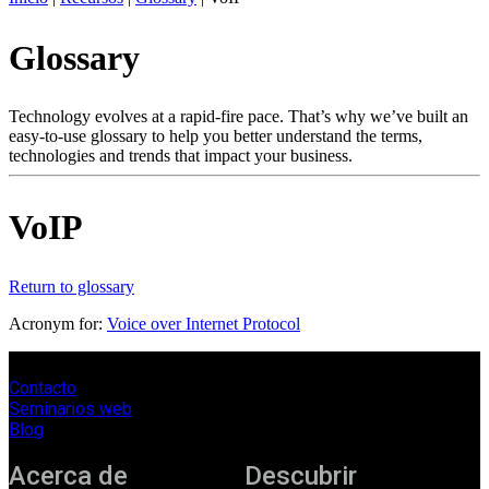
ES
Glossary
Productos
Soluciones
Asistencia
Technology evolves at a rapid-fire pace. That’s why we’ve built an
Servicios
easy-to-use glossary to help you better understand the terms,
technologies and trends that impact your business.
Cómo
comprar
Recursos
VoIP
Contacto
Register
Login
Return to glossary
Corporate
Acronym for:
Voice over Internet Protocol
Careers
Contacto
Partners
Seminarios web
Suppliers
Blog
Acerca de
Descubrir