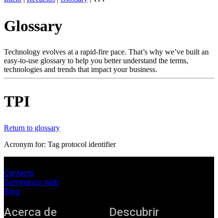
ES
Glossary
Productos
Soluciones
Asistencia
Technology evolves at a rapid-fire pace. That’s why we’ve built an
Servicios
easy-to-use glossary to help you better understand the terms,
technologies and trends that impact your business.
Cómo
comprar
Recursos
TPI
Contacto
Register
Login
Return to glossary
Corporate
Acronym for: Tag protocol identifier
Careers
Contacto
Partners
Seminarios web
Suppliers
Blog
Acerca de
Descubrir