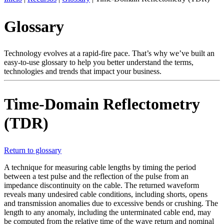
ES
Glossary
Productos
Soluciones
Asistencia
Technology evolves at a rapid-fire pace. That’s why we’ve built an
Servicios
easy-to-use glossary to help you better understand the terms,
technologies and trends that impact your business.
Cómo
comprar
Recursos
Time-Domain Reflectometry
Contacto
(TDR)
Register
Login
Corporate
Return to glossary
Careers
A technique for measuring cable lengths by timing the period
between a test pulse and the reflection of the pulse from an
Partners
impedance discontinuity on the cable. The returned waveform
reveals many undesired cable conditions, including shorts, opens
Suppliers
and transmission anomalies due to excessive bends or crushing. The
length to any anomaly, including the unterminated cable end, may
be computed from the relative time of the wave return and nominal