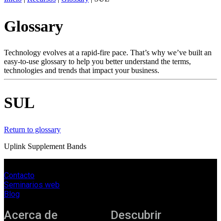
ES
Glossary
Productos
Soluciones
Asistencia
Technology evolves at a rapid-fire pace. That’s why we’ve built an
Servicios
easy-to-use glossary to help you better understand the terms,
technologies and trends that impact your business.
Cómo
comprar
Recursos
SUL
Contacto
Register
Login
Return to glossary
Corporate
Uplink Supplement Bands
Careers
Contacto
Partners
Seminarios web
Suppliers
Blog
Acerca de
Descubrir