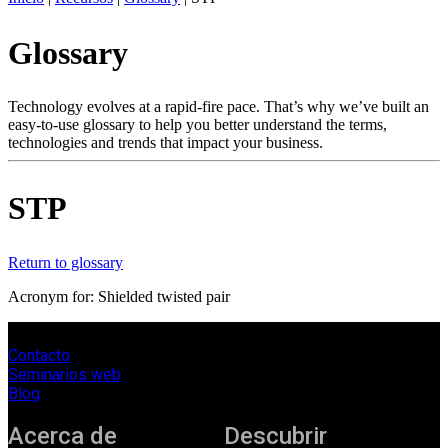
ES
Glossary
Productos
Soluciones
Asistencia
Technology evolves at a rapid-fire pace. That’s why we’ve built an
Servicios
easy-to-use glossary to help you better understand the terms,
technologies and trends that impact your business.
Cómo
comprar
Recursos
STP
Contacto
Register
Login
Return to glossary
Corporate
Acronym for: Shielded twisted pair
Careers
Contacto
Partners
Seminarios web
Suppliers
Blog
Acerca de
Descubrir