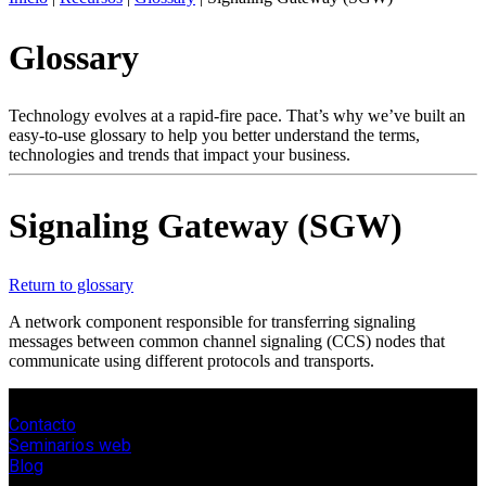
ES
Glossary
Productos
Soluciones
Asistencia
Technology evolves at a rapid-fire pace. That’s why we’ve built an
Servicios
easy-to-use glossary to help you better understand the terms,
technologies and trends that impact your business.
Cómo
comprar
Recursos
Signaling Gateway (SGW)
Contacto
Register
Login
Return to glossary
Corporate
A network component responsible for transferring signaling
messages between common channel signaling (CCS) nodes that
Careers
communicate using different protocols and transports.
Partners
Suppliers
Contacto
Seminarios web
Blog