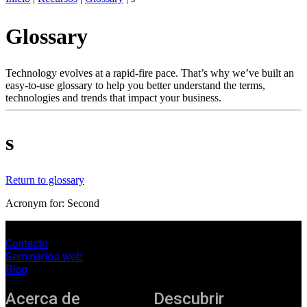
ES
Glossary
Productos
Soluciones
Asistencia
Technology evolves at a rapid-fire pace. That’s why we’ve built an
Servicios
easy-to-use glossary to help you better understand the terms,
technologies and trends that impact your business.
Cómo
comprar
Recursos
s
Contacto
Register
Login
Return to glossary
Corporate
Acronym for: Second
Careers
Contacto
Partners
Seminarios web
Suppliers
Blog
Acerca de
Descubrir