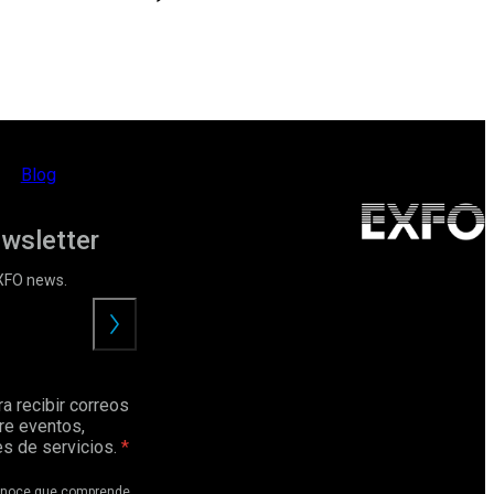
Blog
ewsletter
EXFO news.
Enviar
a recibir correos
re eventos,
s de servicios.
conoce que comprende