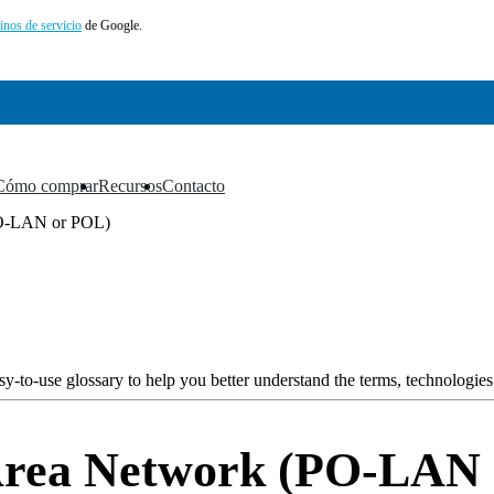
inos de servicio
de Google.
Cómo comprar
Recursos
Contacto
▼
▼
▼
(PO-LAN or POL)
y-to-use glossary to help you better understand the terms, technologies
 Area Network (PO-LAN