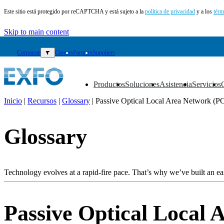
Este sitio está protegido por reCAPTCHA y está sujeto a la
política de privacidad
y a los
térm
Skip to main content
Corporate
▼
Careers
Partners
Suppliers
Productos
Soluciones
Asistencia
Servicios
▼
▼
▼
▼
Inicio
|
Recursos
|
Glossary
|
Passive Optical Local Area Network 
ES
Glossary
Productos
Soluciones
Asistencia
Servicios
Technology evolves at a rapid-fire pace. That’s why we’ve built an eas
Cómo
comprar
Recursos
Passive Optical Local
Contacto
Register
Login