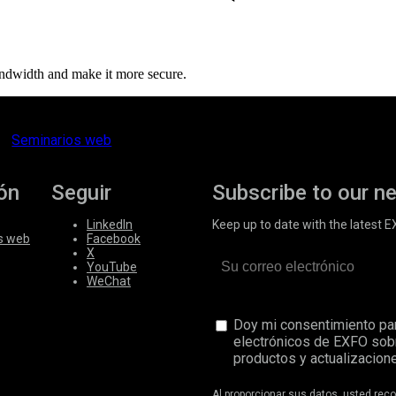
andwidth and make it more secure.
Seminarios web
ón
Seguir
Subscribe to our n
LinkedIn
Keep up to date with the latest 
s web
Facebook
X
YouTube
WeChat
Doy mi consentimiento par
electrónicos de EXFO sob
productos y actualizacione
Al proporcionar sus datos, usted re