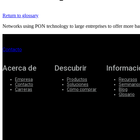
Corporate
Return to glossary
Careers
Networks using PON technology to large entreprises to offer more b
Partners
Suppliers
Contacto
Acerca de
Descubrir
Informaci
Empresa
Productos
Recursos
Contacto
Soluciones
Seminario
Carreras
Cómo comprar
Blog
Glosario