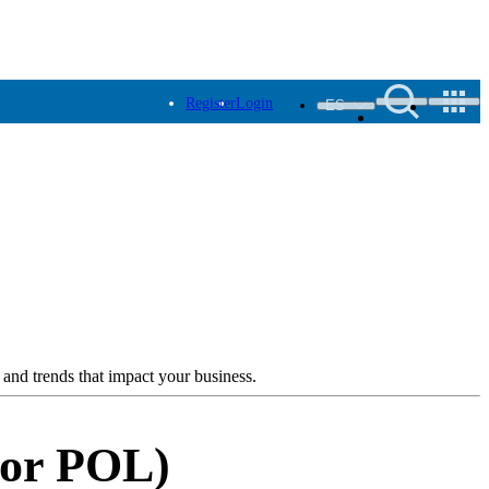
Register
Login
ES
 and trends that impact your business.
 or POL)