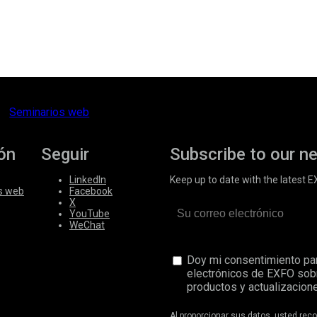
Seminarios web
ón
Seguir
Subscribe to our n
LinkedIn
Keep up to date with the latest 
s web
Facebook
X
YouTube
WeChat
Doy mi consentimiento par
electrónicos de EXFO sob
productos y actualizacione
Al proporcionar sus datos, usted re