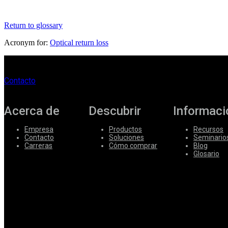
Corporate
Return to glossary
Careers
Acronym for:
Optical return loss
Partners
Suppliers
Contacto
Acerca de
Descubrir
Informaci
Empresa
Productos
Recursos
Contacto
Soluciones
Seminario
Carreras
Cómo comprar
Blog
Glosario