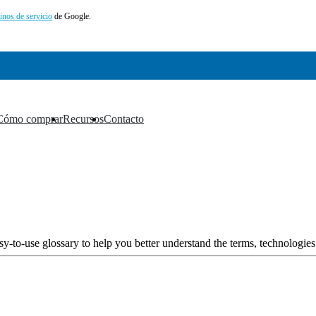
inos de servicio
de Google.
Cómo comprar
Recursos
Contacto
▼
▼
▼
y-to-use glossary to help you better understand the terms, technologies