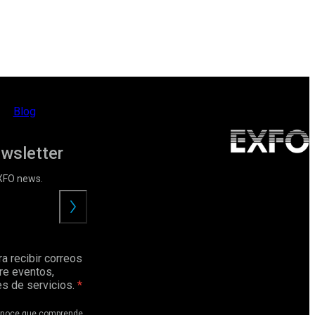
Blog
ewsletter
EXFO news.
Enviar
a recibir correos
re eventos,
s de servicios.
conoce que comprende