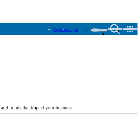
Register
Login
ES
 and trends that impact your business.