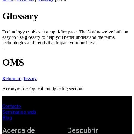
ES
Glossary
Productos
Soluciones
Asistencia
Technology evolves at a rapid-fire pace. That’s why we’ve built an
Servicios
easy-to-use glossary to help you better understand the terms,
technologies and trends that impact your business.
Cómo
comprar
Recursos
OMS
Contacto
Register
Login
Return to glossary
Corporate
Acronym for: Optical multiplexing section
Careers
Contacto
Partners
Seminarios web
Suppliers
Blog
Acerca de
Descubrir