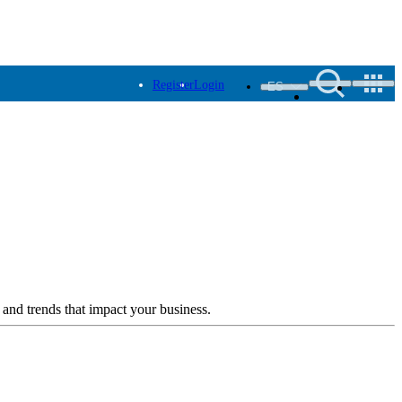
Register
Login
ES
 and trends that impact your business.