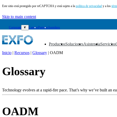
Este sitio está protegido por reCAPTCHA y está sujeto a la
política de privacidad
y a los
térm
Skip to main content
Corporate
▼
Careers
Partners
Suppliers
Productos
Soluciones
Asistencia
Servicios
▼
▼
▼
▼
Inicio
|
Recursos
|
Glossary
|
OADM
ES
Glossary
Productos
Soluciones
Asistencia
Servicios
Technology evolves at a rapid-fire pace. That’s why we’ve built an eas
Cómo
comprar
Recursos
OADM
Contacto
Register
Login