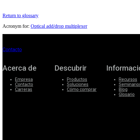
Corporate
Return to glossary
Careers
Acronym for:
Optical add/drop multiplexer
Partners
Suppliers
Contacto
Acerca de
Descubrir
Informaci
Empresa
Productos
Recursos
Contacto
Soluciones
Seminario
Carreras
Cómo comprar
Blog
Glosario