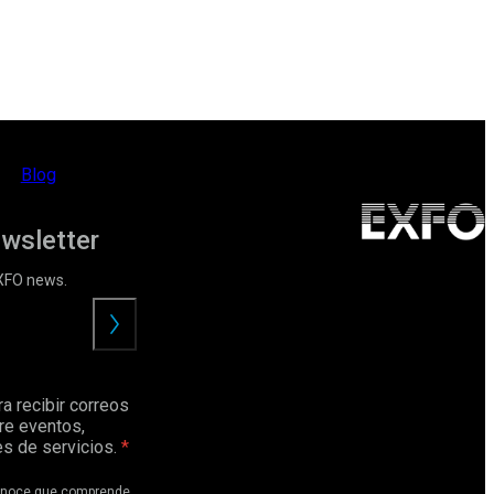
Blog
ewsletter
EXFO news.
Enviar
a recibir correos
re eventos,
s de servicios.
conoce que comprende