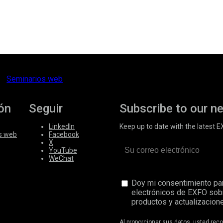
Seminarios web
ón
Seguir
Subscribe to our n
LinkedIn
Keep up to date with the latest 
s web
Facebook
X
YouTube
WeChat
Doy mi consentimiento par
electrónicos de EXFO sob
productos y actualizacione
Al proporcionar sus datos, usted re