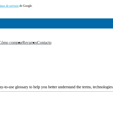
inos de servicio
de Google.
Cómo comprar
Recursos
Contacto
▼
▼
▼
y-to-use glossary to help you better understand the terms, technologies