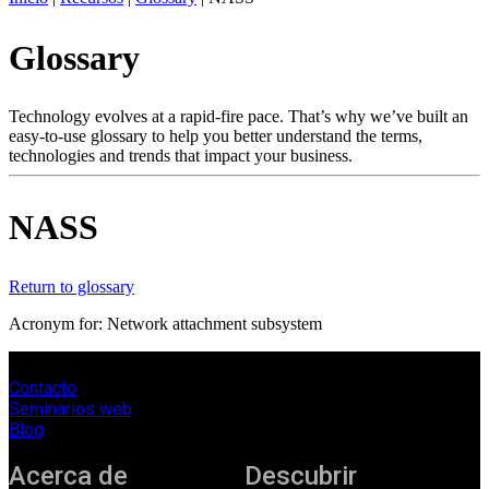
ES
Glossary
Productos
Soluciones
Asistencia
Technology evolves at a rapid-fire pace. That’s why we’ve built an
Servicios
easy-to-use glossary to help you better understand the terms,
technologies and trends that impact your business.
Cómo
comprar
Recursos
NASS
Contacto
Register
Login
Return to glossary
Corporate
Acronym for: Network attachment subsystem
Careers
Contacto
Partners
Seminarios web
Suppliers
Blog
Acerca de
Descubrir