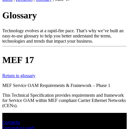
ES
Glossary
Productos
Soluciones
Asistencia
Technology evolves at a rapid-fire pace. That’s why we’ve built an
Servicios
easy-to-use glossary to help you better understand the terms,
technologies and trends that impact your business.
Cómo
comprar
Recursos
MEF 17
Contacto
Register
Login
Return to glossary
Corporate
MEF Service OAM Requirements & Framework – Phase 1
Careers
This Technical Specification provides requirements and framework
for Service OAM within MEF compliant Carrier Ethernet Networks
Partners
(CENs).
Suppliers
Contacto
Seminarios web