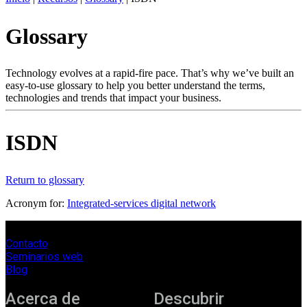
ES
Glossary
Productos
Soluciones
Asistencia
Technology evolves at a rapid-fire pace. That’s why we’ve built an
Servicios
easy-to-use glossary to help you better understand the terms,
technologies and trends that impact your business.
Cómo
comprar
Recursos
ISDN
Contacto
Register
Login
Return to glossary
Corporate
Acronym for:
Integrated-services digital network
Careers
Contacto
Partners
Seminarios web
Suppliers
Blog
Acerca de
Descubrir