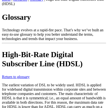
(HDSL)
ES
Productos
Glossary
Soluciones
Asistencia
Servicios
Technology evolves at a rapid-fire pace. That’s why we’ve built an
easy-to-use glossary to help you better understand the terms,
Cómo
technologies and trends that impact your business.
comprar
Recursos
Contacto
High-Bit-Rate Digital
Register
Login
Subscriber Line (HDSL)
Corporate
Return to glossary
Careers
The earliest variation of DSL to be widely used. HDSL is applied
Partners
for wideband digital transmission within corporate sites and between
telephone companies and customers. The main characteristic of
Suppliers
HDSL is that it is symmetrical; i.e., an equal amount of bandwidth is
available in both directions. For this reason, the maximum data rate
for HDSL is lower than for ADSL. HDSL can carry as much on a