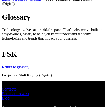
(Digital)
ES
Productos
Glossary
Soluciones
Asistencia
Servicios
Technology evolves at a rapid-fire pace. That’s why we’ve built an
easy-to-use glossary to help you better understand the terms,
Cómo
technologies and trends that impact your business.
comprar
Recursos
Contacto
FSK
Register
Login
Return to glossary
Corporate
Frequency Shift Keying (Digital)
Careers
Partners
Contacto
Suppliers
Seminarios web
Blog