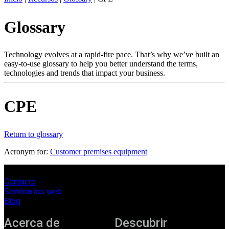
ES
Glossary
Productos
Soluciones
Asistencia
Technology evolves at a rapid-fire pace. That’s why we’ve built an
Servicios
easy-to-use glossary to help you better understand the terms,
technologies and trends that impact your business.
Cómo
comprar
Recursos
CPE
Contacto
Register
Login
Return to glossary
Corporate
Acronym for:
Customer premises equipment
Careers
Contacto
Partners
Seminarios web
Suppliers
Blog
Acerca de
Descubrir