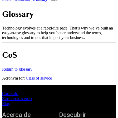
ES
Glossary
Productos
Soluciones
Asistencia
Technology evolves at a rapid-fire pace. That’s why we’ve built an
Servicios
easy-to-use glossary to help you better understand the terms,
technologies and trends that impact your business.
Cómo
comprar
Recursos
CoS
Contacto
Register
Login
Return to glossary
Corporate
Acronym for:
Class of service
Careers
Contacto
Partners
Seminarios web
Suppliers
Blog
Acerca de
Descubrir