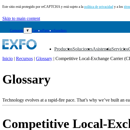
Este sitio está protegido por reCAPTCHA y está sujeto a la
política de privacidad
y a los
térm
Skip to main content
Corporate
▼
Careers
Partners
Suppliers
Productos
Soluciones
Asistencia
Servicios
▼
▼
▼
▼
Inicio
|
Recursos
|
Glossary
|
Competitive Local-Exchange Carrier (
ES
Glossary
Productos
Soluciones
Asistencia
Servicios
Technology evolves at a rapid-fire pace. That’s why we’ve built an eas
Cómo
comprar
Recursos
Competitive Local-Ex
Contacto
Register
Login