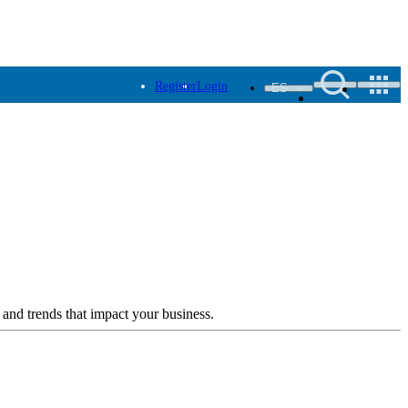
Register
Login
ES
 and trends that impact your business.