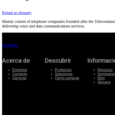
Corporate
Return to glossary
Careers
Mainly consist of telephone companies founded after the Telecommun
delivering voice and data communications services.
Partners
Suppliers
Contacto
Acerca de
Descubrir
Informaci
Empresa
Productos
Recursos
Contacto
Soluciones
Seminario
Carreras
Cómo comprar
Blog
Glosario