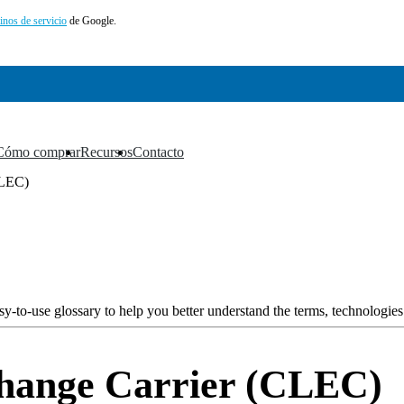
inos de servicio
de Google.
Cómo comprar
Recursos
Contacto
▼
▼
▼
CLEC)
y-to-use glossary to help you better understand the terms, technologies
change Carrier (CLEC)