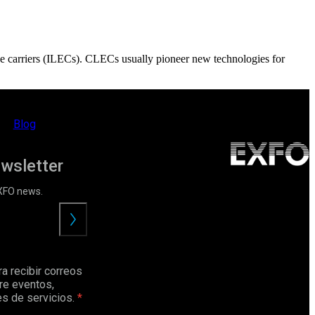
e carriers (ILECs). CLECs usually pioneer new technologies for
Blog
ewsletter
EXFO news.
Enviar
a recibir correos
re eventos,
s de servicios.