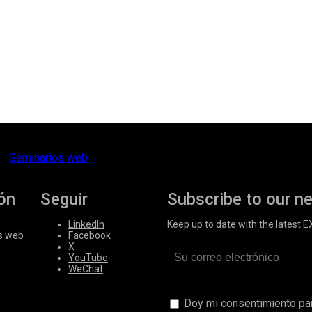
Seminarios web
ón
Seguir
Subscribe to our n
LinkedIn
Keep up to date with the latest 
s web
Facebook
X
YouTube
WeChat
Doy mi consentimiento par