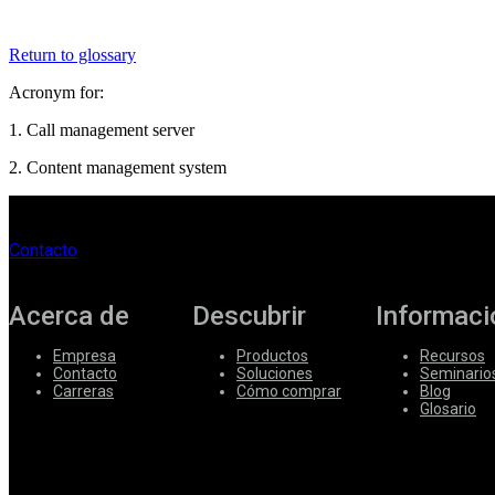
Corporate
Return to glossary
Careers
Acronym for:
Partners
1. Call management server
Suppliers
2. Content management system
Contacto
Acerca de
Descubrir
Informaci
Empresa
Productos
Recursos
Contacto
Soluciones
Seminario
Carreras
Cómo comprar
Blog
Glosario