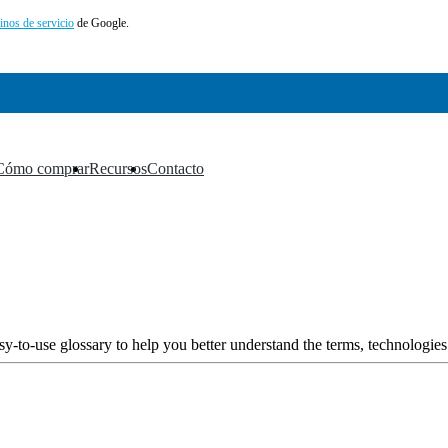
inos de servicio
de Google.
Cómo comprar
Recursos
Contacto
▼
▼
▼
y-to-use glossary to help you better understand the terms, technologies