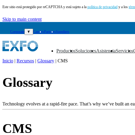
Este sitio está protegido por reCAPTCHA y está sujeto a la
política de privacidad
y a los
térm
Skip to main content
Corporate
▼
Careers
Partners
Suppliers
Productos
Soluciones
Asistencia
Servicios
▼
▼
▼
▼
Inicio
|
Recursos
|
Glossary
|
CMS
ES
Glossary
Productos
Soluciones
Asistencia
Servicios
Technology evolves at a rapid-fire pace. That’s why we’ve built an eas
Cómo
comprar
Recursos
CMS
Contacto
Register
Login