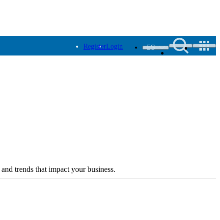
Register
Login
ES
 and trends that impact your business.