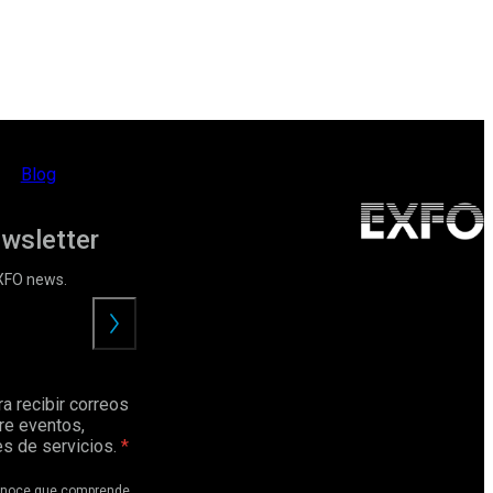
Blog
ewsletter
EXFO news.
Enviar
a recibir correos
re eventos,
s de servicios.
conoce que comprende