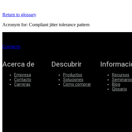
Corporate
Return to glossary
Careers
Acronym for: Compliant jitter tolerance pattern
Partners
Suppliers
Contacto
Acerca de
Descubrir
Informaci
Empresa
Productos
Recursos
Contacto
Soluciones
Seminario
Carreras
Cómo comprar
Blog
Glosario