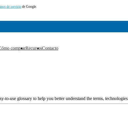
inos de servicio
de Google.
Cómo comprar
Recursos
Contacto
▼
▼
▼
y-to-use glossary to help you better understand the terms, technologies