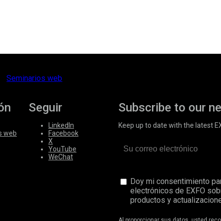
Seminarios web
ón
Seguir
Subscribe to our n
LinkedIn
Keep up to date with the latest 
s web
Facebook
X
YouTube
WeChat
Doy mi consentimiento par
electrónicos de EXFO sob
productos y actualizacione
Al proporcionar sus datos, usted re