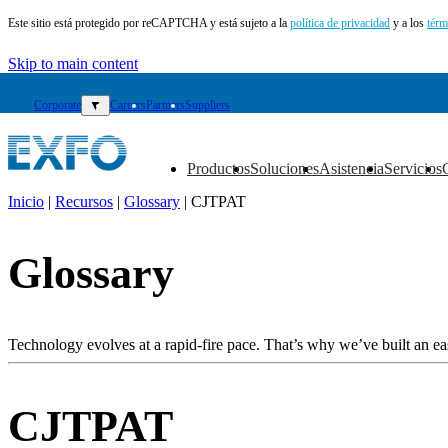
Este sitio está protegido por reCAPTCHA y está sujeto a la
política de privacidad
y a los
térm
Skip to main content
Corporate
▼
Careers
Partners
Suppliers
Productos
Soluciones
Asistencia
Servicios
▼
▼
▼
▼
Inicio
|
Recursos
|
Glossary
|
CJTPAT
ES
Glossary
Productos
Soluciones
Asistencia
Servicios
Technology evolves at a rapid-fire pace. That’s why we’ve built an eas
Cómo
comprar
Recursos
CJTPAT
Contacto
Register
Login