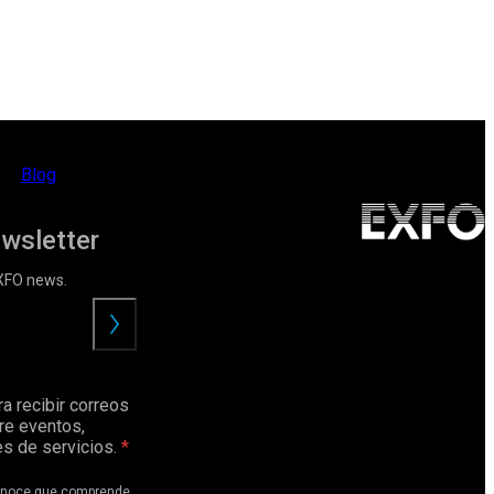
Blog
ewsletter
EXFO news.
Enviar
a recibir correos
re eventos,
s de servicios.
conoce que comprende