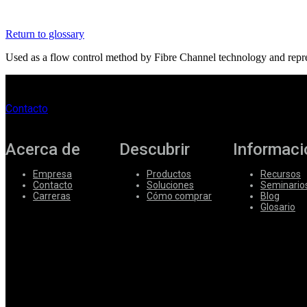
Corporate
Return to glossary
Careers
Used as a flow control method by Fibre Channel technology and repres
Partners
Suppliers
Contacto
Acerca de
Descubrir
Informaci
Empresa
Productos
Recursos
Contacto
Soluciones
Seminario
Carreras
Cómo comprar
Blog
Glosario