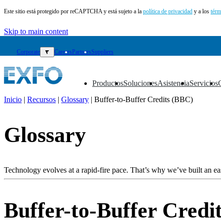
Este sitio está protegido por reCAPTCHA y está sujeto a la
política de privacidad
y a los
térm
Skip to main content
Corporate
▼
Careers
Partners
Suppliers
Productos
Soluciones
Asistencia
Servicios
▼
▼
▼
▼
Inicio
|
Recursos
|
Glossary
|
Buffer-to-Buffer Credits (BBC)
ES
Glossary
Productos
Soluciones
Asistencia
Servicios
Technology evolves at a rapid-fire pace. That’s why we’ve built an eas
Cómo
comprar
Recursos
Buffer-to-Buffer Credi
Contacto
Register
Login