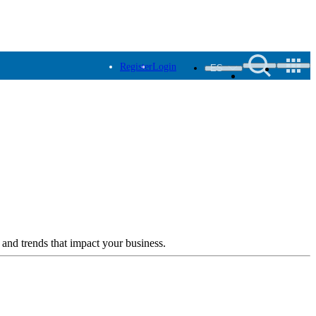
Register
Login
ES
 and trends that impact your business.