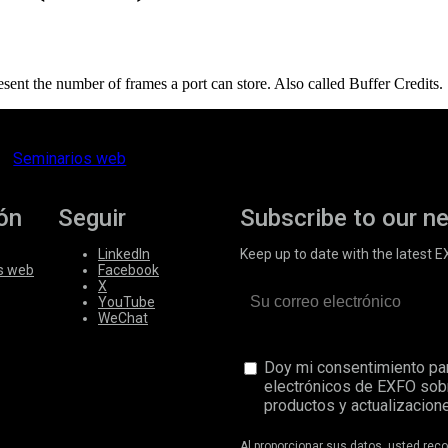
ent the number of frames a port can store. Also called Buffer Credits.
Seminarios web
ón
Seguir
Subscribe to our n
LinkedIn
Keep up to date with the latest 
s web
Facebook
X
YouTube
WeChat
Doy mi consentimiento par
electrónicos de EXFO sob
productos y actualizacione
Al proporcionar sus datos, usted re