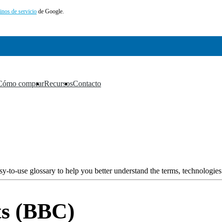
inos de servicio
de Google.
Cómo comprar
Recursos
Contacto
▼
▼
▼
y-to-use glossary to help you better understand the terms, technologies
ts (BBC)