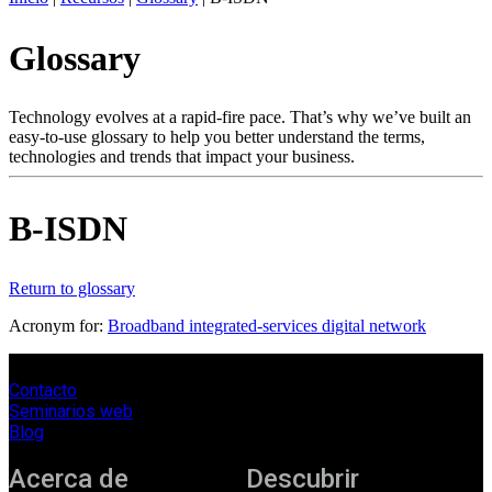
ES
Glossary
Productos
Soluciones
Asistencia
Technology evolves at a rapid-fire pace. That’s why we’ve built an
Servicios
easy-to-use glossary to help you better understand the terms,
technologies and trends that impact your business.
Cómo
comprar
Recursos
B-ISDN
Contacto
Register
Login
Return to glossary
Corporate
Acronym for:
Broadband integrated-services digital network
Careers
Contacto
Partners
Seminarios web
Suppliers
Blog
Acerca de
Descubrir