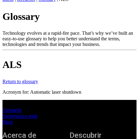
ES
Glossary
Productos
Soluciones
Asistencia
Technology evolves at a rapid-fire pace. That’s why we’ve built an
Servicios
easy-to-use glossary to help you better understand the terms,
technologies and trends that impact your business.
Cómo
comprar
Recursos
ALS
Contacto
Register
Login
Return to glossary
Corporate
Acronym for: Automatic laser shutdown
Careers
Contacto
Partners
Seminarios web
Suppliers
Blog
Acerca de
Descubrir