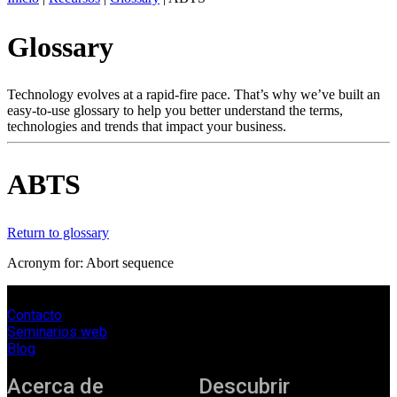
ES
Glossary
Productos
Soluciones
Asistencia
Technology evolves at a rapid-fire pace. That’s why we’ve built an
Servicios
easy-to-use glossary to help you better understand the terms,
technologies and trends that impact your business.
Cómo
comprar
Recursos
ABTS
Contacto
Register
Login
Return to glossary
Corporate
Acronym for: Abort sequence
Careers
Contacto
Partners
Seminarios web
Suppliers
Blog
Acerca de
Descubrir