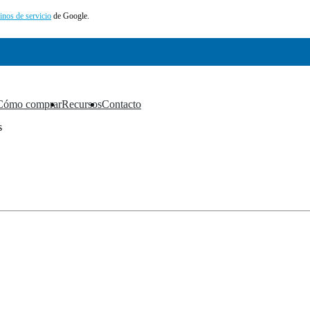
inos de servicio
de Google.
Cómo comprar
Recursos
Contacto
▼
▼
▼
s