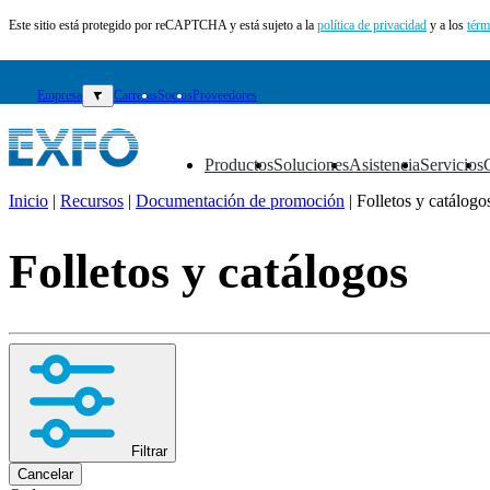
Este sitio está protegido por reCAPTCHA y está sujeto a la
política de privacidad
y a los
térm
Empresa
▼
Carreras
Socios
Proveedores
Productos
Soluciones
Asistencia
Servicios
▼
▼
▼
▼
Inicio
|
Recursos
|
Documentación de promoción
|
Folletos y catálogo
ES
Folletos y catálogos
Productos
Soluciones
Asistencia
Servicios
Cómo
comprar
Recursos
Contacto
Filtrar
Registrarse
Iniciar
Cancelar
sesión