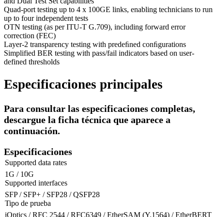
and Dual Test Set capabilities
Quad-port testing up to 4 x 100GE links, enabling technicians to run
up to four independent tests
OTN testing (as per ITU-T G.709), including forward error
correction (FEC)
Layer-2 transparency testing with predeﬁned conﬁgurations
Simplified BER testing with pass/fail indicators based on user-
defined thresholds
Especificaciones principales
Para consultar las especificaciones completas,
descargue la ficha técnica que aparece a
continuación.
Especificaciones
Supported data rates
1G / 10G
Supported interfaces
SFP / SFP+ / SFP28 / QSFP28
Tipo de prueba
iOptics / RFC 2544 / RFC6349 / EtherSAM (Y.1564) / EtherBERT