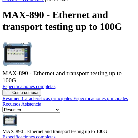
Productos
MAX-890 - Ethernet and
Soluciones
transport testing up to 100G
Asistencia
Servicios
Cómo
comprar
Recursos
Contacto
Registrarse
Iniciar
MAX-890 - Ethernet and transport testing up to
sesión
100G
Especificaciones completas
Empresa
Cómo comprar
Resumen
Características principales
Especificaciones principales
Carreras
Recursos
Asistencia
Socios
Proveedores
MAX-890 - Ethernet and transport testing up to 100G
Especificaciones completas