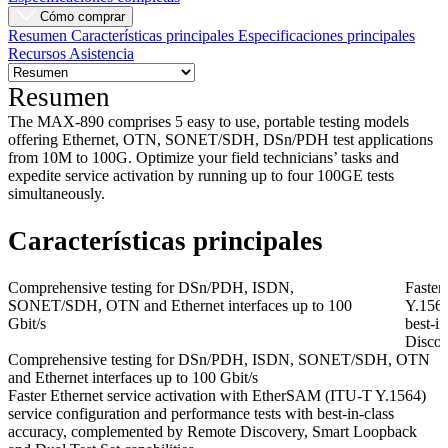
Cómo comprar
Resumen
Características principales
Especificaciones principales
Recursos
Asistencia
Resumen
The MAX-890 comprises 5 easy to use, portable testing models
offering Ethernet, OTN, SONET/SDH, DSn/PDH test applications
from 10M to 100G. Optimize your field technicians’ tasks and
expedite service activation by running up to four 100GE tests
simultaneously.
Características principales
Comprehensive testing for DSn/PDH, ISDN,
Faster
SONET/SDH, OTN and Ethernet interfaces up to 100
Y.1564
Gbit/s
best-i
Discov
Comprehensive testing for DSn/PDH, ISDN, SONET/SDH, OTN
and Ethernet interfaces up to 100 Gbit/s
Faster Ethernet service activation with EtherSAM (ITU-T Y.1564)
service configuration and performance tests with best-in-class
accuracy, complemented by Remote Discovery, Smart Loopback