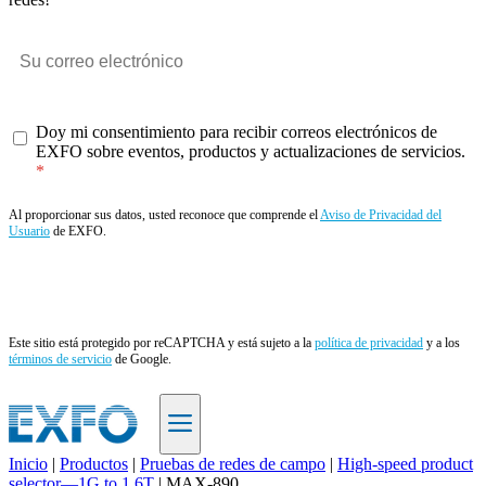
Doy mi consentimiento para recibir correos electrónicos de
EXFO sobre eventos, productos y actualizaciones de servicios.
Al proporcionar sus datos, usted reconoce que comprende el
Aviso de Privacidad del
Usuario
de EXFO.
Enviar
Este sitio está protegido por reCAPTCHA y está sujeto a la
política de privacidad
y a los
términos de servicio
de Google.
Inicio
|
Productos
|
Pruebas de redes de campo
|
High-speed product
selector—1G to 1.6T
|
MAX-890
ES