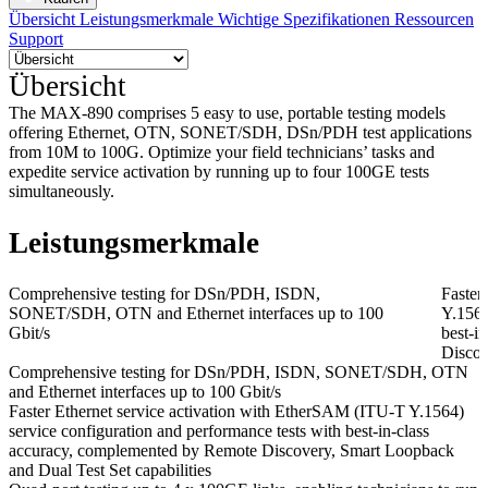
Übersicht
Leistungsmerkmale
Wichtige Spezifikationen
Ressourcen
Support
Übersicht
The MAX-890 comprises 5 easy to use, portable testing models
offering Ethernet, OTN, SONET/SDH, DSn/PDH test applications
from 10M to 100G. Optimize your field technicians’ tasks and
expedite service activation by running up to four 100GE tests
simultaneously.
Leistungsmerkmale
Comprehensive testing for DSn/PDH, ISDN,
Faster
SONET/SDH, OTN and Ethernet interfaces up to 100
Y.1564
Gbit/s
best-i
Discov
Comprehensive testing for DSn/PDH, ISDN, SONET/SDH, OTN
and Ethernet interfaces up to 100 Gbit/s
Faster Ethernet service activation with EtherSAM (ITU-T Y.1564)
service configuration and performance tests with best-in-class
accuracy, complemented by Remote Discovery, Smart Loopback
and Dual Test Set capabilities