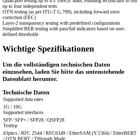
Quad-port testing up to 4 x 100GE links, enabling technicians to run
up to four independent tests
OTN testing (as per ITU-T G.709), including forward error
correction (FEC)
Layer-2 transparency testing with predeﬁned conﬁgurations
Simplified BER testing with pass/fail indicators based on user-
defined thresholds
Wichtige Spezifikationen
Um die vollständigen technischen Daten
einzusehen, laden Sie bitte das untenstehende
Datenblatt herunter.
Technische Daten
Supported data rates
1G / 10G
Supported interfaces
SFP / SFP+ / SFP28 / QSFP28
Testtyp
iOptics / RFC 2544 / RFC6349 / EtherSAM (Y.1564) / EtherBERT
/ OTN BERT / THrough Mode