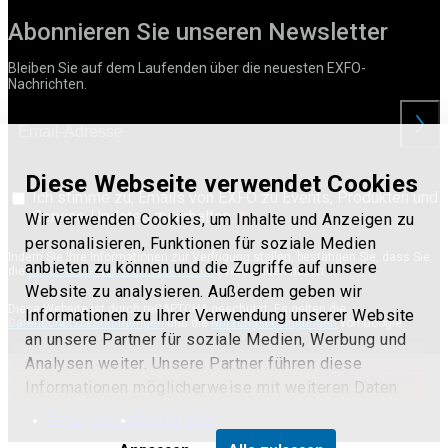
Abonnieren Sie unseren Newsletter
Bleiben Sie auf dem Laufenden über die neuesten EXFO-
Nachrichten.
anford
Diese Webseite verwendet Cookies
Ich stimme zu, Emails von EXFO zu Events, Produkten und
Service-Updates zu erhalten.
Wir verwenden Cookies, um Inhalte und Anzeigen zu
personalisieren, Funktionen für soziale Medien
Indem Sie Ihre Informationen zur Verfügung stellen, bestätigen Sie, dass Sie
anbieten zu können und die Zugriffe auf unsere
die
EXFO-Nutzerdatenschutzerklärung
verstanden haben.
Website zu analysieren. Außerdem geben wir
Diese Website ist durch reCAPTCHA geschützt. Es gelten die
Informationen zu Ihrer Verwendung unserer Website
Datenschutzbestimmungen
und die
Nutzungsbedingungen
von Google.
an unsere Partner für soziale Medien, Werbung und
Analysen weiter. Unsere Partner führen diese
Terms of use
Informationen möglicherweise mit weiteren Daten
© 2017 - 2025 EXFO Inc. All Rights Reserved.
zusammen, die Sie ihnen bereitgestellt haben oder
Privacy notice
Cookie policy
die sie im Rahmen Ihrer Nutzung der Dienste