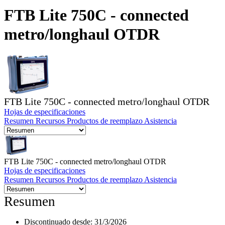
FTB Lite 750C - connected
Productos
metro/longhaul OTDR
Soluciones
Asistencia
Servicios
Cómo
comprar
Recursos
Contacto
FTB Lite 750C - connected metro/longhaul OTDR
Registrarse
Iniciar
Hojas de especificaciones
sesión
Resumen
Recursos
Productos de reemplazo
Asistencia
Empresa
FTB Lite 750C - connected metro/longhaul OTDR
Carreras
Hojas de especificaciones
Socios
Resumen
Recursos
Productos de reemplazo
Asistencia
Proveedores
Resumen
Discontinuado desde:
31/3/2026