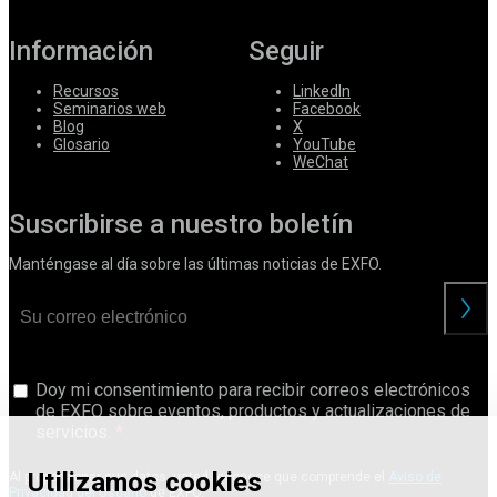
Información
Seguir
Recursos
LinkedIn
Seminarios web
Facebook
Blog
X
Glosario
YouTube
WeChat
Suscribirse a nuestro boletín
Manténgase al día sobre las últimas noticias de EXFO.
Doy mi consentimiento para recibir correos electrónicos
de EXFO sobre eventos, productos y actualizaciones de
servicios.
Utilizamos cookies
Al proporcionar sus datos, usted reconoce que comprende el
Aviso de
Privacidad del Usuario
de EXFO.