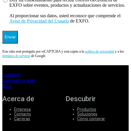
EXFO sobre eventos, productos y actualizaciones de servicios.
Al proporcionar sus datos, usted reconoce que comprende el
Aviso de Privacidad del Usuario
de EXFO.
Enviar
Este sitio está protegido por reCAPTCHA y está sujeto a la
política de privacidad
y a los
términos de servicio
de Google.
Contacto
Seminarios web
Blog
Acerca de
Descubrir
Empresa
Productos
Contacto
Soluciones
Carreras
Cómo comprar