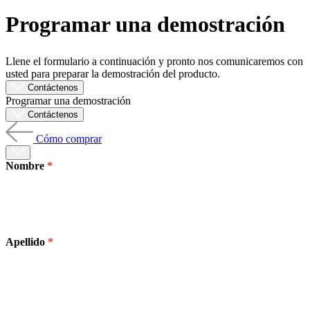
Programar una demostración
Productos
Soluciones
Asistencia
Llene el formulario a continuación y pronto nos comunicaremos con
Servicios
usted para preparar la demostración del producto.
Cómo
Contáctenos
Programar una demostración
comprar
Contáctenos
Recursos
Contacto
Cómo comprar
Registrarse
Iniciar
sesión
Nombre
Empresa
Carreras
Apellido
Socios
Proveedores