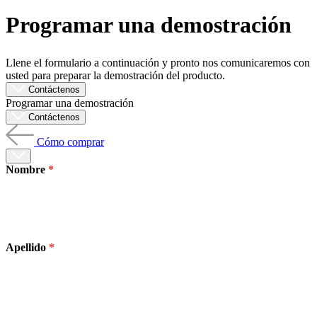
Programar una demostración
Productos
Soluciones
Asistencia
Llene el formulario a continuación y pronto nos comunicaremos con
Servicios
usted para preparar la demostración del producto.
Cómo
Contáctenos
Programar una demostración
comprar
Contáctenos
Recursos
Contacto
Cómo comprar
Registrarse
Iniciar
sesión
Nombre
Empresa
Carreras
Apellido
Socios
Proveedores