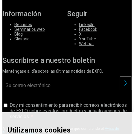
Información
Seguir
Recursos
LinkedIn
Seminarios web
Facebook
Blog
X
Glosario
YouTube
WeChat
Suscribirse a nuestro boletín
Manténgase al día sobre las últimas noticias de EXFO.
Doy mi consentimiento para recibir correos electrónicos
de EXFO sobre eventos, productos y actualizaciones de
servicios.
Utilizamos cookies
Al proporcionar sus datos, usted reconoce que comprende el
Aviso de
Privacidad del Usuario
de EXFO.