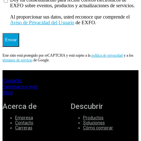
EXFO sobre eventos, productos y actualizaciones de servicios.
Al proporcionar sus datos, usted reconoce que comprende el
Aviso de Privacidad del Usuario
de EXFO.
Enviar
Este sitio está protegido por reCAPTCHA y está sujeto a la
política de privacidad
y a los
términos de servicio
de Google.
Contacto
Seminarios web
Blog
Acerca de
Descubrir
Empresa
Productos
Contacto
Soluciones
Carreras
Cómo comprar