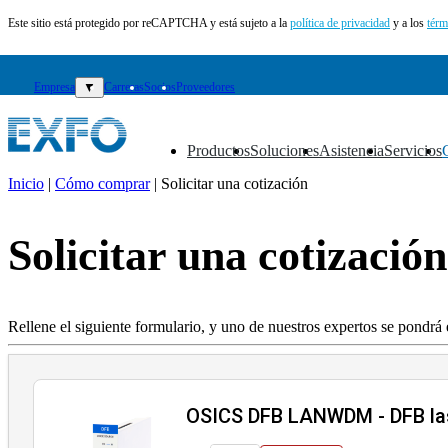
Este sitio está protegido por reCAPTCHA y está sujeto a la
política de privacidad
y a los
térm
Empresa
▼
Carreras
Socios
Proveedores
Productos
Soluciones
Asistencia
Servicios
▼
▼
▼
▼
Inicio
|
Cómo comprar
|
Solicitar una cotización
ES
Solicitar una cotización
Productos
Soluciones
Asistencia
Servicios
Rellene el siguiente formulario, y uno de nuestros expertos se pondrá 
Cómo
comprar
Recursos
Contacto
OSICS DFB LANWDM - DFB la
Registrarse
Iniciar
sesión