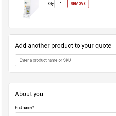
Qty.
REMOVE
Empresa
Carreras
Socios
Proveedores
Add another product to your quote
About you
First name
*