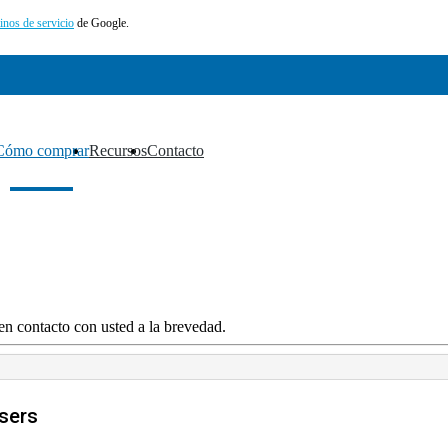
inos de servicio
de Google.
Cómo comprar
Recursos
Contacto
▼
▼
▼
en contacto con usted a la brevedad.
sers