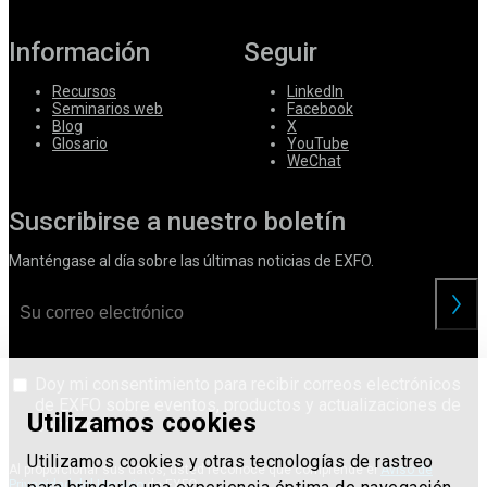
Información
Seguir
Recursos
LinkedIn
Seminarios web
Facebook
Blog
X
Glosario
YouTube
WeChat
Suscribirse a nuestro boletín
Manténgase al día sobre las últimas noticias de EXFO.
Doy mi consentimiento para recibir correos electrónicos
de EXFO sobre eventos, productos y actualizaciones de
Utilizamos cookies
servicios.
Utilizamos cookies y otras tecnologías de rastreo
Al proporcionar sus datos, usted reconoce que comprende el
Aviso de
Privacidad del Usuario
de EXFO.