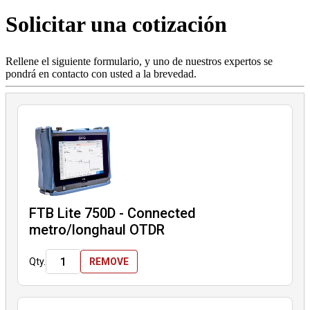
Solicitar una cotización
Productos
Soluciones
Asistencia
Rellene el siguiente formulario, y uno de nuestros expertos se
Servicios
pondrá en contacto con usted a la brevedad.
Cómo
comprar
Recursos
Contacto
Registrarse
Iniciar
sesión
Empresa
FTB Lite 750D - Connected
Carreras
metro/longhaul OTDR
Socios
Qty.
REMOVE
Proveedores