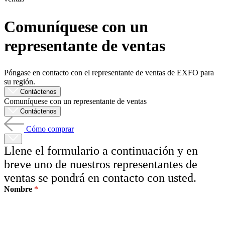
Productos
Comuníquese con un
Soluciones
representante de ventas
Asistencia
Servicios
Cómo
Póngase en contacto con el representante de ventas de EXFO para
comprar
su región.
Recursos
Contáctenos
Contacto
Comuníquese con un representante de ventas
Registrarse
Iniciar
Contáctenos
sesión
Cómo comprar
Empresa
Llene el formulario a continuación y en
Carreras
breve uno de nuestros representantes de
ventas se pondrá en contacto con usted.
Socios
Nombre
Proveedores