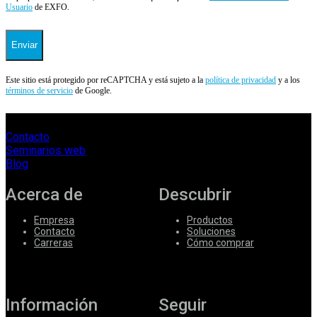
Usuario
de EXFO.
Enviar
Este sitio está protegido por reCAPTCHA y está sujeto a la
política de privacidad
y a los
términos de servicio
de Google.
Contacto
Seminarios web
Blog
Acerca de
Descubrir
Empresa
Productos
Contacto
Soluciones
Carreras
Cómo comprar
Información
Seguir