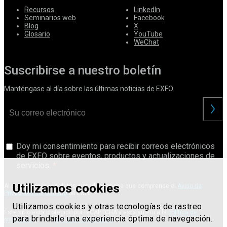
Recursos
LinkedIn
Seminarios web
Facebook
Blog
X
Glosario
YouTube
WeChat
Suscribirse a nuestro boletín
Manténgase al día sobre las últimas noticias de EXFO.
Doy mi consentimiento para recibir correos electrónicos
de EXFO sobre eventos, productos y actualizaciones de
servicios.
Utilizamos cookies
Al proporcionar sus datos, usted reconoce que comprende el
Aviso de
Privacidad del Usuario
de EXFO.
Utilizamos cookies y otras tecnologías de rastreo
Este sitio está protegido por reCAPTCHA y está sujeto a la
política de
para brindarle una experiencia óptima de navegación.
privacidad
y a los
términos de servicio
de Google.