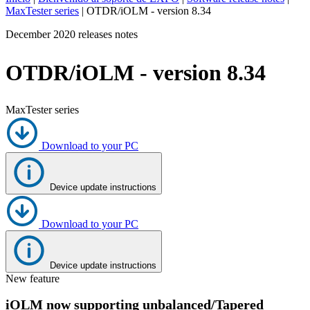
MaxTester series
|
OTDR/iOLM - version 8.34
ES
December 2020 releases notes
Productos
Soluciones
OTDR/iOLM - version 8.34
Asistencia
Servicios
Cómo
MaxTester series
comprar
Recursos
Download to your PC
Contacto
Register
Login
Device update instructions
Corporate
Careers
Download to your PC
Partners
Device update instructions
Suppliers
New feature
iOLM now supporting unbalanced/Tapered