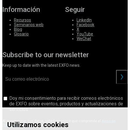
Información
Seguir
Recursos
LinkedIn
Seminarios web
Facebook
Blog
X
Glosario
YouTube
WeChat
Subscribe to our newsletter
Keep up to date with the latest EXFO news.
Doy mi consentimiento para recibir correos electrónicos
de EXFO sobre eventos, productos y actualizaciones de
servicios.
Al proporcionar sus datos, usted reconoce que comprende el
Aviso de
Utilizamos cookies
Privacidad del Usuario
de EXFO.