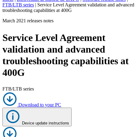
FTB/LTB series
|
Service Level Agreement validation and advanced
ES
troubleshooting capabilities at 400G
Productos
March 2021 releases notes
Soluciones
Asistencia
Service Level Agreement
Servicios
Cómo
validation and advanced
comprar
troubleshooting capabilities at
Recursos
Contacto
400G
Register
Login
Corporate
FTB/LTB series
Careers
Download to your PC
Partners
Suppliers
Device update instructions