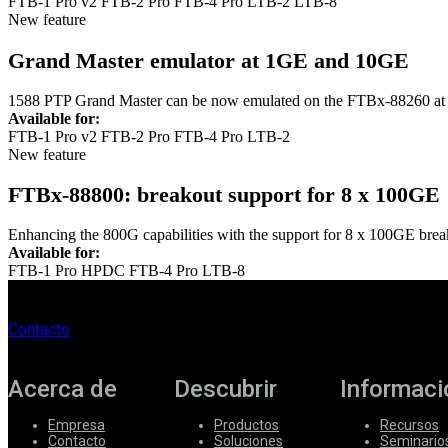
FTB-1 Pro v2
FTB-2 Pro
FTB-4 Pro
LTB-2
LTB-8
New feature
Grand Master emulator at 1GE and 10GE
1588 PTP Grand Master can be now emulated on the FTBx-88260 
Available for:
FTB-1 Pro v2
FTB-2 Pro
FTB-4 Pro
LTB-2
New feature
FTBx-88800: breakout support for 8 x 100GE
Enhancing the 800G capabilities with the support for 8 x 100GE brea
Available for:
FTB-1 Pro HPDC
FTB-4 Pro
LTB-8
Contacto
Acerca de
Descubrir
Informaci
Empresa
Productos
Recursos
Contacto
Soluciones
Seminario