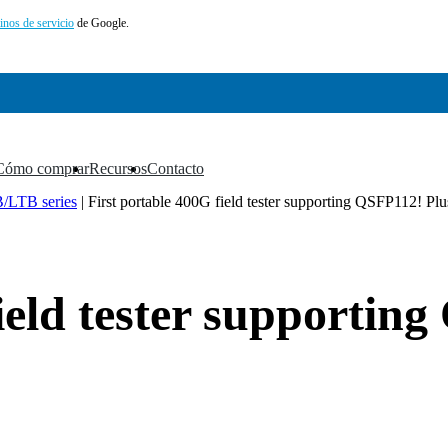
inos de servicio
de Google.
Cómo comprar
Recursos
Contacto
▼
▼
▼
/LTB series
|
First portable 400G field tester supporting QSFP112! Pl
field tester supportin