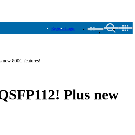
Register
Login
ES
us new 800G features!
g QSFP112! Plus new