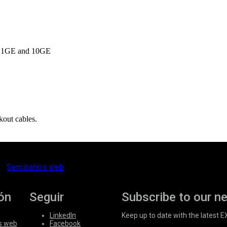
at 1GE and 10GE
kout cables.
Seminarios web
ón
Seguir
Subscribe to our n
LinkedIn
Keep up to date with the latest 
s web
Facebook