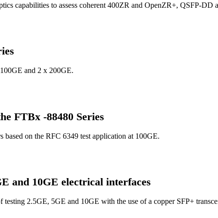
tics capabilities to assess coherent 400ZR and OpenZR+, QSFP-DD a
ies
 x 100GE and 2 x 200GE.
 the FTBx -88480 Series
s based on the RFC 6349 test application at 100GE.
GE and 10GE electrical interfaces
 testing 2.5GE, 5GE and 10GE with the use of a copper SFP+ transcei