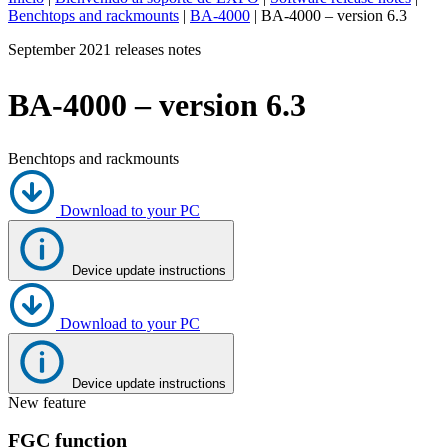
Benchtops and rackmounts
|
BA-4000
|
BA-4000 – version 6.3
ES
September 2021 releases notes
Productos
Soluciones
BA-4000 – version 6.3
Asistencia
Servicios
Cómo
Benchtops and rackmounts
comprar
Recursos
Download to your PC
Contacto
Register
Login
Device update instructions
Corporate
Careers
Download to your PC
Partners
Device update instructions
Suppliers
New feature
FGC function