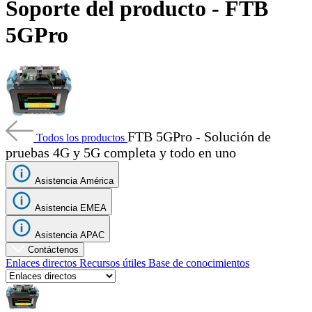
Soporte del producto - FTB
Productos
5GPro
Soluciones
Asistencia
Servicios
Cómo
comprar
Recursos
FTB 5GPro - Solución de
Contacto
Todos los productos
pruebas 4G y 5G completa y todo en uno
Registrarse
Iniciar
sesión
Asistencia América
Empresa
Asistencia EMEA
Carreras
Asistencia APAC
Socios
Contáctenos
Enlaces directos
Recursos útiles
Base de conocimientos
Proveedores