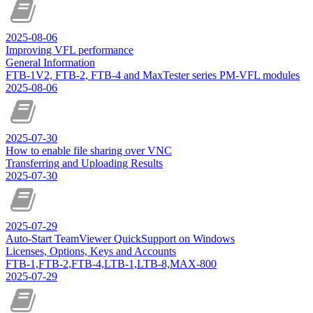
2025-08-06
Improving VFL performance
General Information
FTB-1V2, FTB-2, FTB-4 and MaxTester series PM-VFL modules
2025-08-06
2025-07-30
How to enable file sharing over VNC
Transferring and Uploading Results
2025-07-30
2025-07-29
Auto-Start TeamViewer QuickSupport on Windows
Licenses, Options, Keys and Accounts
FTB-1,FTB-2,FTB-4,LTB-1,LTB-8,MAX-800
2025-07-29