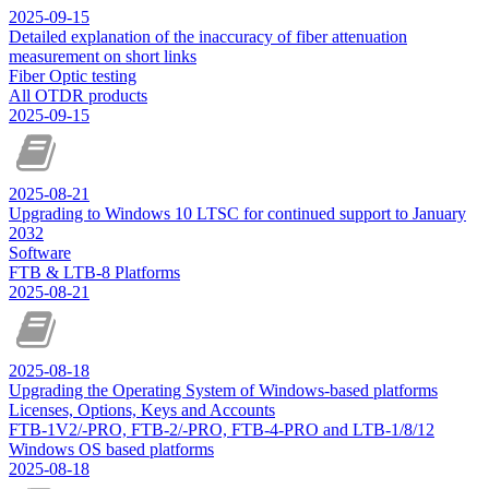
2025-09-15
Detailed explanation of the inaccuracy of fiber attenuation
measurement on short links
Fiber Optic testing
All OTDR products
2025-09-15
2025-08-21
Upgrading to Windows 10 LTSC for continued support to January
2032
Software
FTB & LTB-8 Platforms
2025-08-21
2025-08-18
Upgrading the Operating System of Windows-based platforms
Licenses, Options, Keys and Accounts
FTB-1V2/-PRO, FTB-2/-PRO, FTB-4-PRO and LTB-1/8/12
Windows OS based platforms
2025-08-18