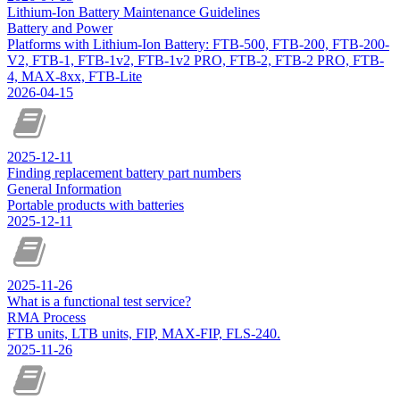
Lithium-Ion Battery Maintenance Guidelines
Battery and Power
Platforms with Lithium-Ion Battery: FTB-500, FTB-200, FTB-200-
V2, FTB-1, FTB-1v2, FTB-1v2 PRO, FTB-2, FTB-2 PRO, FTB-
4, MAX-8xx, FTB-Lite
2026-04-15
2025-12-11
Finding replacement battery part numbers
General Information
Portable products with batteries
2025-12-11
2025-11-26
What is a functional test service?
RMA Process
FTB units, LTB units, FIP, MAX-FIP, FLS-240.
2025-11-26