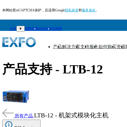
本网站受reCAPTCHA保护，且适用Google
隐私政策
和
服务条款
。
公司
▼
招聘启事
合作伙伴
供应商
产品
解决方案
支持
服务
如何购买
资源
▼
▼
▼
▼
▼
▼
ZH
产品支持 - LTB-12
产
品
解
决
方
案
LTB-12 - 机架式模块化主机
所有产品
支
持