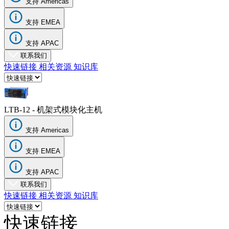
支持 Americas
服
支持 EMEA
务
如
支持 APAC
何
联系我们
快速链接
相关资源
知识库
购
买
资
源
LTB-12 - 机架式模块化主机
联
支持 Americas
系
注
登
支持 EMEA
册
录
支持 APAC
联系我们
公
快速链接
相关资源
知识库
司
招
快速链接
聘