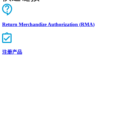
启
事
合
Return Merchandize Authorization (RMA)
作
伙
伴
供
注册产品
应
商