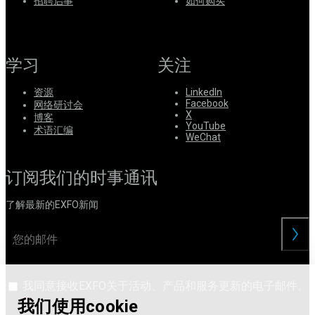
系
招聘启事
如何购买
注
登
册
录
学习
关注
公
司
资源
LinkedIn
Facebook
网络研讨会
招
X
博客
聘
YouTube
术语汇编
WeChat
启
事
订阅我们的时事通讯
合
作
了解最新的EXFO新闻
伙
伴
交
供
应
商
我同意接收EXFO关于活动、产品和服务更新的电子邮件。
我们使用cookie