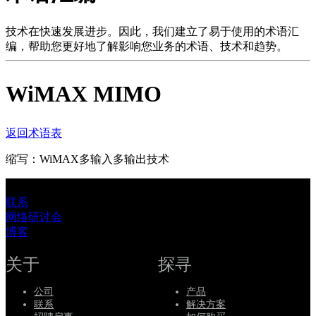
品
解
技术在快速发展进步。因此，我们建立了易于使用的术语汇
编，帮助您更好地了解影响您业务的术语、技术和趋势。
决
方
WiMAX MIMO
案
支
持
返回术语表
服
缩写：WiMAX多输入多输出技术
务
如
联系
何
网络研讨会
购
博客
买
资
关于
探寻
源
公司
产品
联
联系
解决方案