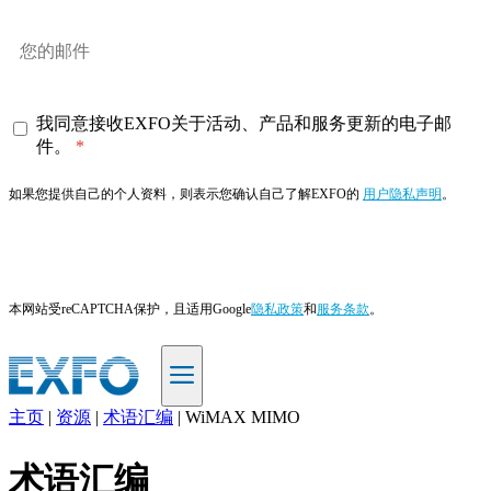
我同意接收EXFO关于活动、产品和服务更新的电子邮
件。
如果您提供自己的个人资料，则表示您确认自己了解EXFO的
用户隐私声明
。
订阅
本网站受reCAPTCHA保护，且适用Google
隐私政策
和
服务条款
。
主页
|
资源
|
术语汇编
|
WiMAX MIMO
ZH
术语汇编
产