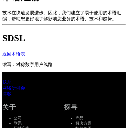
品
解
技术在快速发展进步。因此，我们建立了易于使用的术语汇
编，帮助您更好地了解影响您业务的术语、技术和趋势。
决
方
SDSL
案
支
持
返回术语表
服
缩写：对称数字用户线路
务
如
联系
何
网络研讨会
购
博客
买
资
关于
探寻
源
公司
产品
联
联系
解决方案