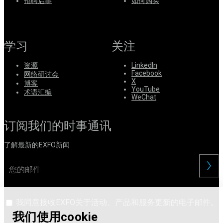
系
招聘启事
如何购买
注
登
册
录
学习
关注
公
司
资源
LinkedIn
Facebook
网络研讨会
招
X
博客
聘
YouTube
术语汇编
WeChat
启
事
订阅我们的时事通讯
合
作
了解最新的EXFO新闻
伙
伴
交
供
应
商
我同意接收EXFO关于活动、产品和服务更新的电子邮件。
我们使用cookie