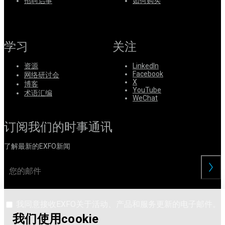
系
招聘启事
如何购买
注
登
册
录
学习
关注
公
司
资源
LinkedIn
Facebook
网络研讨会
招
X
博客
聘
YouTube
术语汇编
WeChat
启
事
订阅我们的时事通讯
合
作
了解最新的EXFO新闻
伙
伴
交
供
应
商
我同意接收EXFO关于活动、产品和服务更新的电子邮件。
我们使用cookie