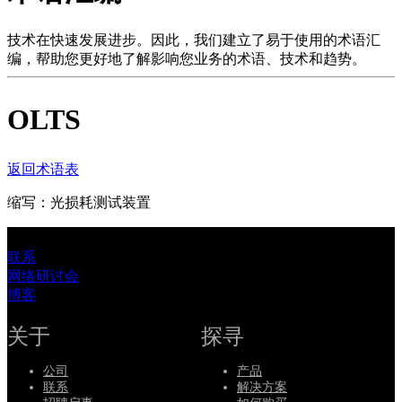
品
解
技术在快速发展进步。因此，我们建立了易于使用的术语汇
编，帮助您更好地了解影响您业务的术语、技术和趋势。
决
方
OLTS
案
支
持
返回术语表
服
缩写：光损耗测试装置
务
如
联系
何
网络研讨会
购
博客
买
资
关于
探寻
源
公司
产品
联
联系
解决方案