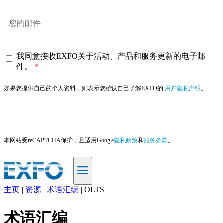
我同意接收EXFO关于活动、产品和服务更新的电子邮
件。
如果您提供自己的个人资料，则表示您确认自己了解EXFO的
用户隐私声明
。
订阅
本网站受reCAPTCHA保护，且适用Google
隐私政策
和
服务条款
。
主页
|
资源
|
术语汇编
|
OLTS
ZH
术语汇编
产